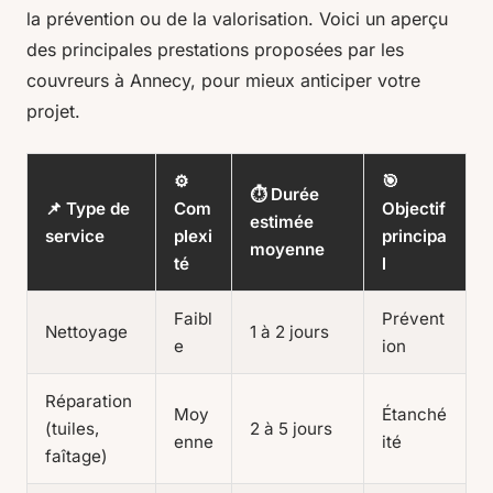
la prévention ou de la valorisation. Voici un aperçu
des principales prestations proposées par les
couvreurs à Annecy, pour mieux anticiper votre
projet.
⚙️
🎯
⏱️ Durée
📌 Type de
Com
Objectif
estimée
service
plexi
principa
moyenne
té
l
Faibl
Prévent
Nettoyage
1 à 2 jours
e
ion
Réparation
Moy
Étanché
(tuiles,
2 à 5 jours
enne
ité
faîtage)