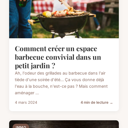
Comment créer un espace
barbecue convivial dans un
petit jardin ?
Ah, l'odeur des grillades au barbecue dans l'air
tiède d'une soirée d'été… Ça vous donne déjà
l'eau à la bouche, n'est-ce pas ? Mais comment
aménager ...
4 mars 2024
4 min de lecture →
IMMO