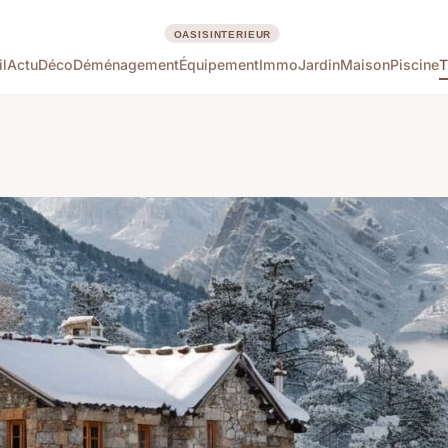
l
Actu
Déco
Déménagement
Équipement
Immo
Jardin
Maison
Piscine
T