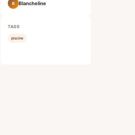
Blancheline
B
TAGS
piscine