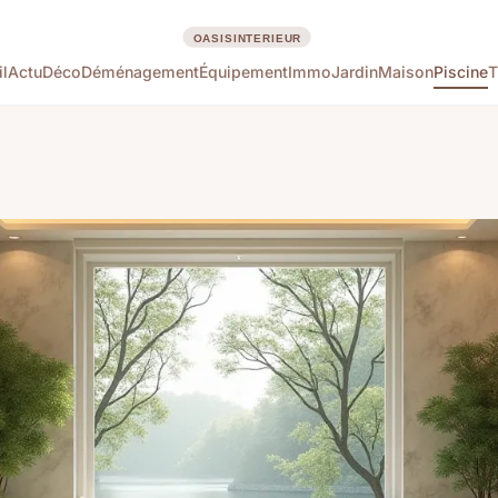
l
Actu
Déco
Déménagement
Équipement
Immo
Jardin
Maison
Piscine
T