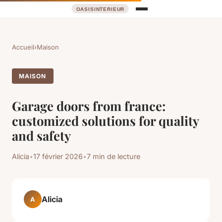
Accueil
›
Maison
MAISON
Garage doors from france:
customized solutions for quality
and safety
Alicia
•
17 février 2026
•
7 min de lecture
Alicia
A